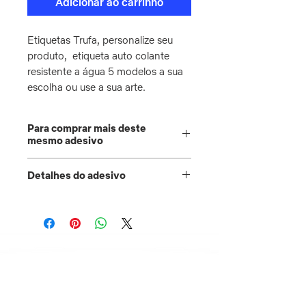
Adicionar ao carrinho
Etiquetas Trufa, personalize seu
produto, etiqueta auto colante
resistente a água 5 modelos a sua
escolha ou use a sua arte.
Para comprar mais deste
mesmo adesivo
Etiquetas e Rótulos.
Detalhes do adesivo
Escolha quantas vezes você quer
repetir este pedido no botão
Acabamento: corte eletrônico.
'quantidade'.
Prazo de produção: 48 horas após
confirmação do pagamento.