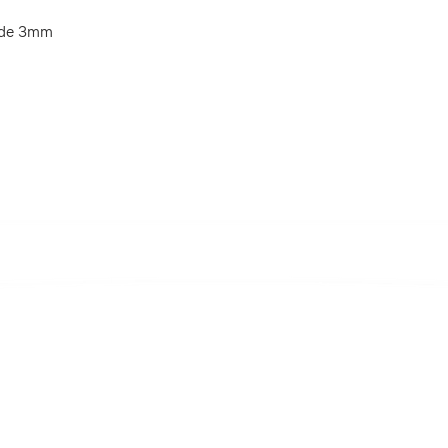
o de 3mm
Oi! Pode falar aqui também ;)