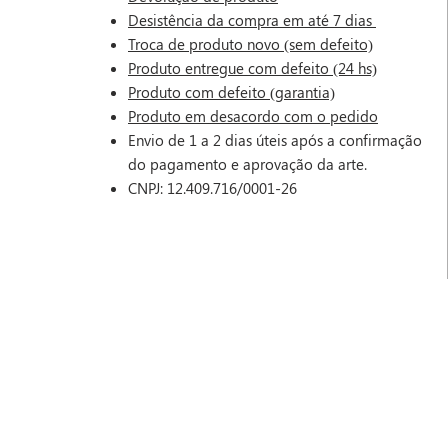
Desistência da compra em até 7 dias
Troca de produto novo (sem defeito)
Produto entregue com defeito (24 hs)
Produto com defeito (garantia)
Produto em desacordo com o pedido
Envio de 1 a 2 dias úteis após a confirmação
do pagamento e aprovação da arte.
CNPJ: 12.409.716/0001-26
Os preços exibidos não incluem possíveis taxas que