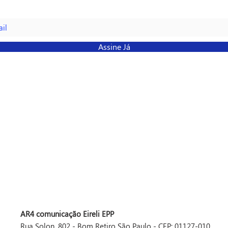
ossa lista de emails
Assine Já
AR4 comunicação Eireli EPP
Rua Solon, 802 - Bom Retiro São Paulo - CEP: 01127-010