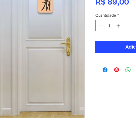
P
R$ 89,00
Quantidade
*
Adic