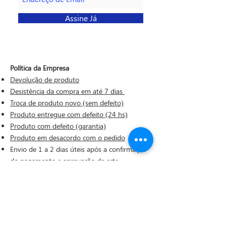
Assine Já
Política da Empresa
Devolução de produto
Desistência da compra em até 7 dias
Troca de produto novo (sem defeito)
Produto entregue com defeito (24 hs)
Produto com defeito (garantia)
Produto em desacordo com o pedido
Envio de 1 a 2 dias úteis após a confirmação
do pagamento e aprovação da arte.
CNPJ:
12.409.716
/0001-26
AR4 comunicação Eireli EPP
Rua Solon, 802 - Bom Retiro São Paulo - CEP: