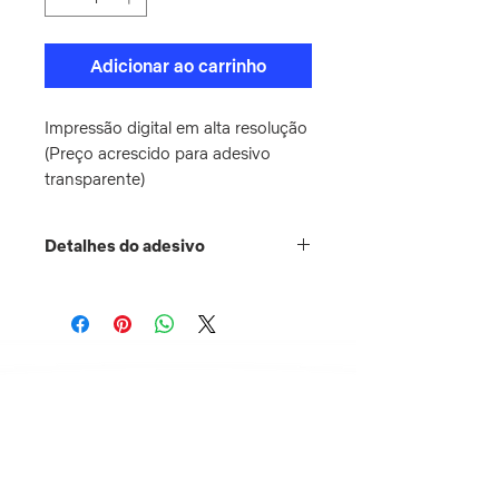
Adicionar ao carrinho
Impressão digital em alta resolução
(Preço acrescido para adesivo 
transparente)
Detalhes do adesivo
Tinta:
eco-solvente;
Acabamento:
Refile;
Prazo de produção:
48
horas após confirmação do
pagamento.